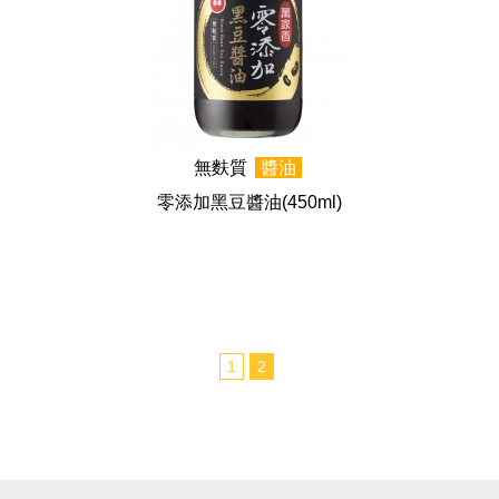
無麩質
醬油
零添加黑豆醬油
(450ml)
1
2