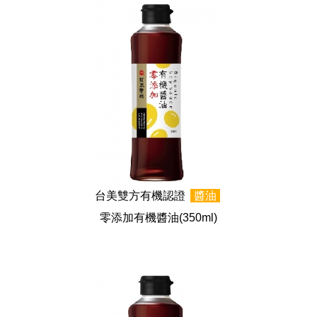
台美雙方有機認證
醬油
零添加有機醬油
(350ml)