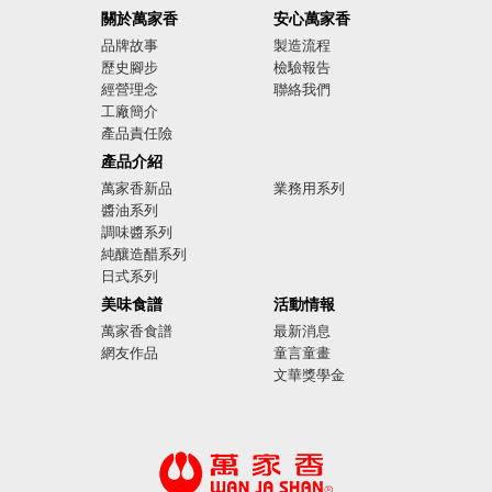
關於萬家香
安心萬家香
品牌故事
製造流程
歷史腳步
檢驗報告
經營理念
聯絡我們
工廠簡介
產品責任險
廣告影音
產品介紹
萬家香新品
業務用系列
醬油系列
調味醬系列
純釀造醋系列
日式系列
美味食譜
活動情報
萬家香食譜
最新消息
網友作品
童言童畫
文華獎學金