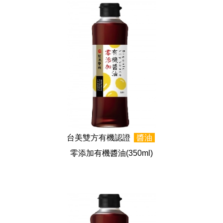
台美雙方有機認證
醬油
零添加有機醬油
(350ml)