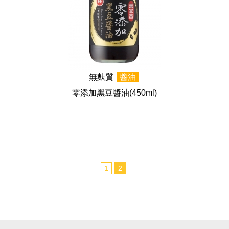
無麩質
醬油
零添加黑豆醬油
(450ml)
1
2