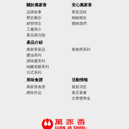
關於萬家香
安心萬家香
品牌故事
製造流程
歷史腳步
檢驗報告
經營理念
聯絡我們
工廠簡介
產品責任險
廣告影音
產品介紹
萬家香新品
業務用系列
醬油系列
調味醬系列
純釀造醋系列
日式系列
美味食譜
活動情報
萬家香食譜
最新消息
網友作品
童言童畫
文華獎學金