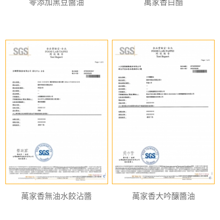
零添加黑豆醬油
萬家香白醋
萬家香無油水餃沾醬
萬家香大吟釀醬油