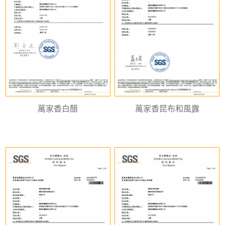
萬家香白醋
萬家香昆布和風露