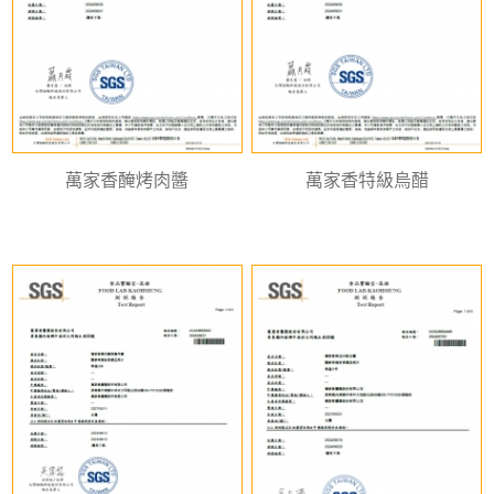
萬家香醃烤肉醬
萬家香特級烏醋