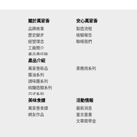
關於萬家香
安心萬家香
品牌故事
製造流程
歷史腳步
檢驗報告
經營理念
聯絡我們
工廠簡介
產品責任險
產品介紹
廣告影音
萬家香新品
業務用系列
醬油系列
調味醬系列
純釀造醋系列
日式系列
美味食譜
活動情報
萬家香食譜
最新消息
網友作品
童言童畫
文華獎學金