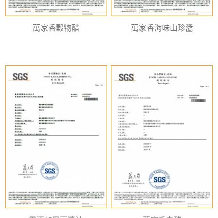
萬家香穀物醋
萬家香海味山珍醬