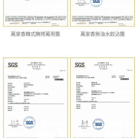
萬家香韓式醃烤萬用醬
萬家香無油水餃沾醬