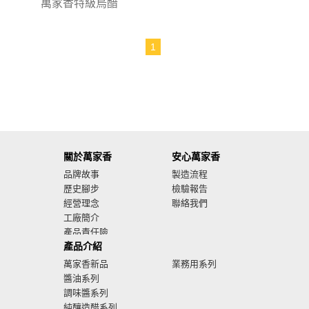
萬家香特級烏醋
1
關於萬家香
安心萬家香
品牌故事
製造流程
歷史腳步
檢驗報告
經營理念
聯絡我們
工廠簡介
產品責任險
產品介紹
廣告影音
萬家香新品
業務用系列
醬油系列
調味醬系列
純釀造醋系列