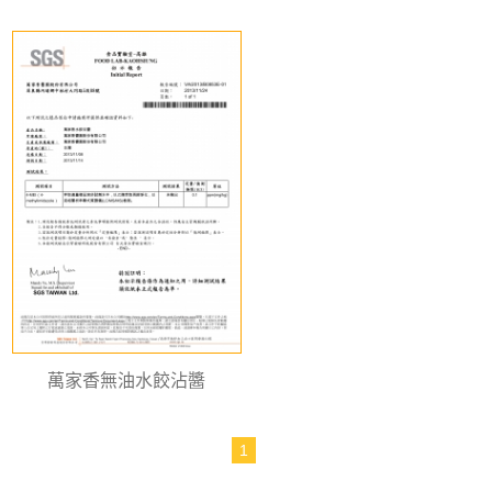
萬家香無油水餃沾醬
1