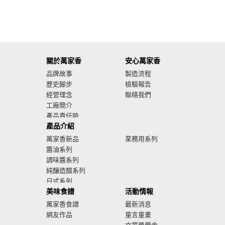
關於萬家香
安心萬家香
品牌故事
製造流程
歷史腳步
檢驗報告
經營理念
聯絡我們
工廠簡介
產品責任險
產品介紹
廣告影音
萬家香新品
業務用系列
醬油系列
調味醬系列
純釀造醋系列
日式系列
美味食譜
活動情報
萬家香食譜
最新消息
網友作品
童言童畫