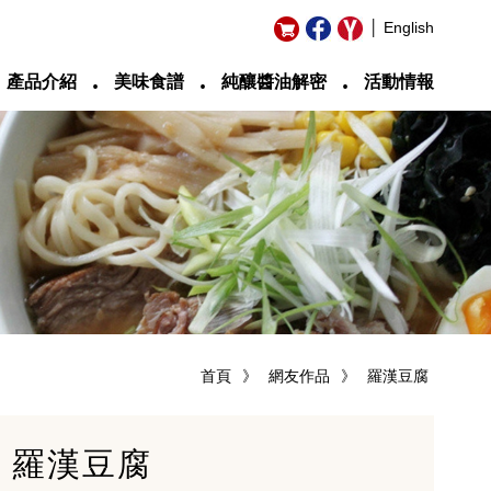
│ English
‧
‧
‧
產品介紹
美味食譜
純釀醬油解密
活動情報
首頁
》
網友作品
》
羅漢豆腐
羅漢豆腐