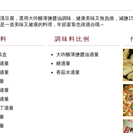
漢豆腐，選用大吟釀薄鹽醬油調味，健康美味又無負擔，減鹽15
是一道美味又健康的料理，年節宴客也很適合哦～
材料
調味料比例
1盒
大吟釀薄鹽醬油適量
適量
糖適量
適量
香菇水適量
量
適量
適量
丁適量
量
量