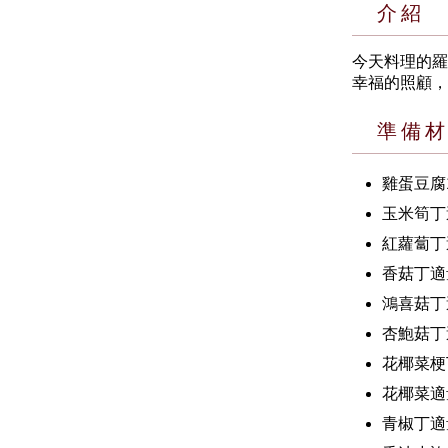
介紹
今天料理的羅
幸福的照顧，
準備
雞蛋豆腐
玉米筍丁
紅蘿蔔丁
香菇丁適
鴻喜菇丁
杏鮑菇丁
花椰菜梗
花椰菜適
青椒丁適