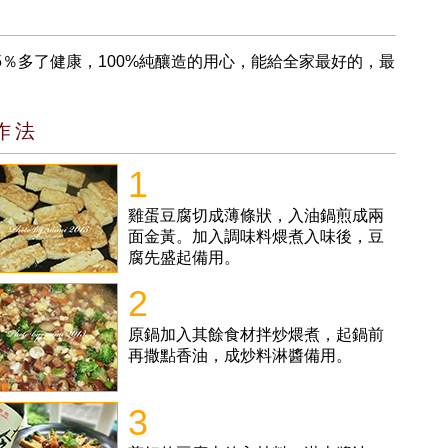
％多了健康，100%純釀造的用心，能給全家最好的，最
作法
1
雞蛋豆腐切成薄條狀，入油鍋煎成兩
面金黃。加入調味料煨煮入味後，豆
腐先盛起備用。
2
原鍋加入其餘食材拌炒煨煮，起鍋前
再撒點香油，成炒料淋醬備用。
3