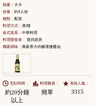
熱量：
大卡
份量：
約4人份
種類：
配菜
料理方式：
煮/燉
各式菜系：
中華料理
料理開發者：
寶貝廚房
獨家調味：
萬家香大吟釀薄鹽醬油
烹飪時間：
料理難易：
美味人氣：
3315
約20分鐘
簡單
以上