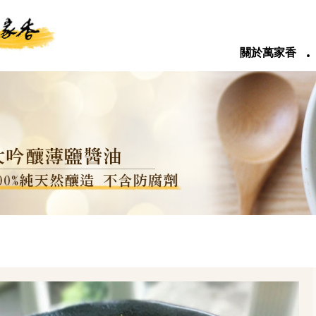
‧
關於萬家香