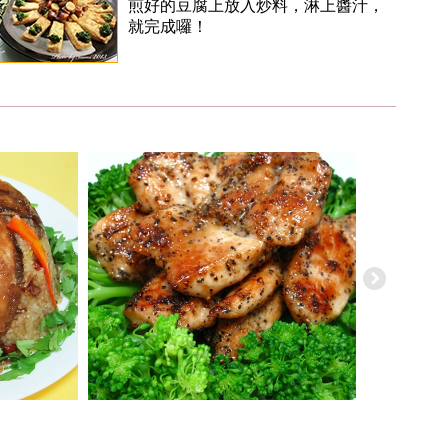
煎好的豆腐上放入炒料，淋上醬汁，
就完成囉！