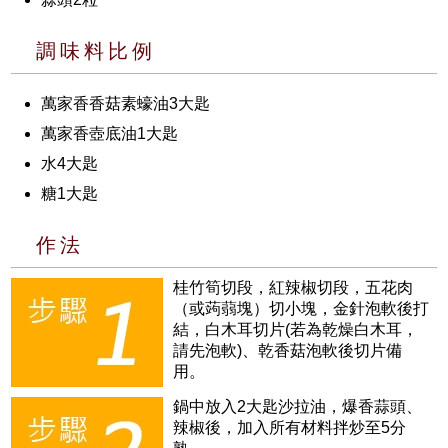
調味料比例
萬家香香菇素蠔油3大匙
萬家香壺底油1大匙
水4大匙
糖1大匙
作法
桂竹筍切段，紅辣椒切段，五花肉
（或蒟蒻塊）切小塊，金針泡軟後打
結，白木耳切片(若為乾燥白木耳，
請先泡軟)、乾香菇泡軟後切片備
用。
鍋中放入2大匙沙拉油，爆香蒜頭、
辣椒後，加入所有材料拌炒至5分