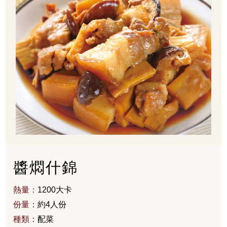
醬燜什錦
熱量：
1200大卡
份量：
約4人份
種類：
配菜