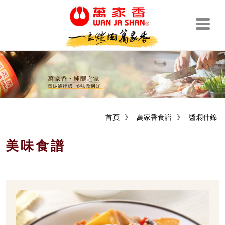
首頁
》
萬家香食譜
》
醬燜什錦
美味食譜