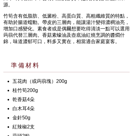
源。
竹筍含有低脂肪、低澱粉、高蛋白質、高粗纖維質的特點，
有助於腸道蠕動。帶皮的三層肉，能讓湯汁變得濃稠油亮，
增加口感變化。素食者或是偶爾想要吃得清淡一點可以選用
蒟蒻代替三層肉。香菇素蠔油及壺底油紅燒烹調的醬燜什
錦，味道濃郁可口，料多又實在，相當適合家庭宴客。
準備材料
五花肉（或蒟蒻塊）200g
桂竹筍200g
乾香菇4朵
白木耳4朵
金針50g
紅辣椒2支
蒜頭2粒