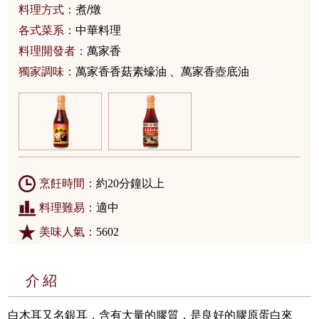
料理方式：
煮/燉
各式菜系：
中華料理
料理開發者：
萬家香
獨家調味：
萬家香香菇素蠔油 、萬家香壺底油
烹飪時間：
約20分鐘以上
料理難易：
適中
美味人氣：
5602
介紹
白木耳又名銀耳，含有大量的膠質，是良好的膠原蛋白來