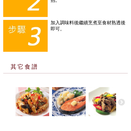
熟。
加入調味料後繼續烹煮至食材熟透後
即可。
其它食譜