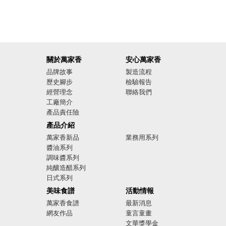
關於萬家香
安心萬家香
品牌故事
製造流程
歷史腳步
檢驗報告
經營理念
聯絡我們
工廠簡介
產品責任險
廣告影音
產品介紹
萬家香新品
業務用系列
醬油系列
調味醬系列
純釀造醋系列
日式系列
美味食譜
活動情報
萬家香食譜
最新消息
網友作品
童言童畫
文華獎學金