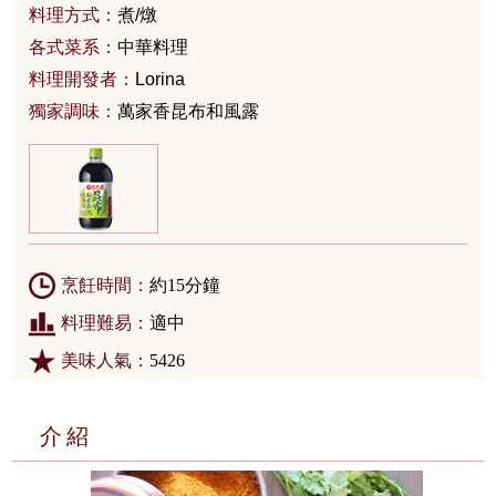
料理方式：
煮/燉
各式菜系：
中華料理
料理開發者：
Lorina
獨家調味：
萬家香昆布和風露
烹飪時間：
約15分鐘
料理難易：
適中
美味人氣：
5426
介紹