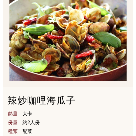
辣炒咖哩海瓜子
熱量：
大卡
份量：
約2人份
種類：
配菜