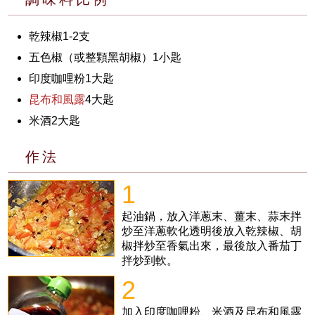
乾辣椒1-2支
五色椒（或整顆黑胡椒）1小匙
印度咖哩粉1大匙
昆布和風露
4大匙
米酒2大匙
作法
1
起油鍋，放入洋蔥末、薑末、蒜末拌
炒至洋蔥軟化透明後放入乾辣椒、胡
椒拌炒至香氣出來，最後放入番茄丁
拌炒到軟。
2
加入印度咖哩粉、米酒及昆布和風露