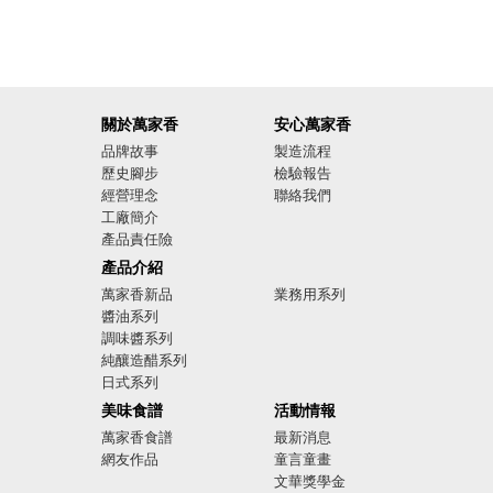
關於萬家香
安心萬家香
品牌故事
製造流程
歷史腳步
檢驗報告
經營理念
聯絡我們
工廠簡介
產品責任險
廣告影音
產品介紹
萬家香新品
業務用系列
醬油系列
調味醬系列
純釀造醋系列
日式系列
美味食譜
活動情報
萬家香食譜
最新消息
網友作品
童言童畫
文華獎學金