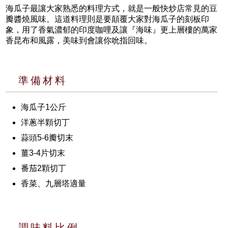
海瓜子最讓大家熟悉的料理方式，就是一般快炒店常見的豆
瓣醬燒風味。這道料理則是要顛覆大家對海瓜子的刻板印
象，用了香氣濃郁的印度咖哩及讓『海味』更上層樓的萬家
香昆布和風露，美味到會讓你吮指回味。
準備材料
海瓜子1公斤
洋蔥半顆切丁
蒜頭5-6瓣切末
薑3-4片切末
番茄2顆切丁
香菜、九層塔適量
調味料比例