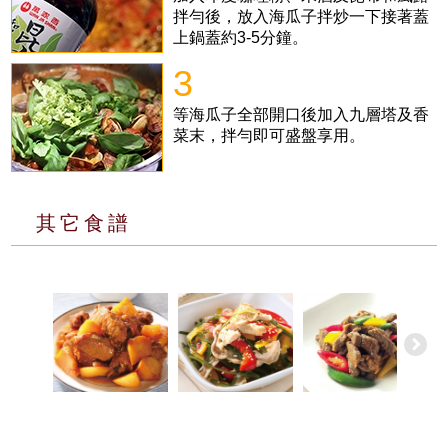
拌勻後，放入海瓜子拌炒一下接著蓋
上鍋蓋約3-5分鐘。
3
等海瓜子全部開口後加入九層塔及香
菜末，拌勻即可盛盤享用。
其它食譜