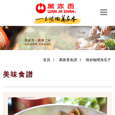
首頁
》
萬家香食譜
》
辣炒咖哩海瓜子
美味食譜