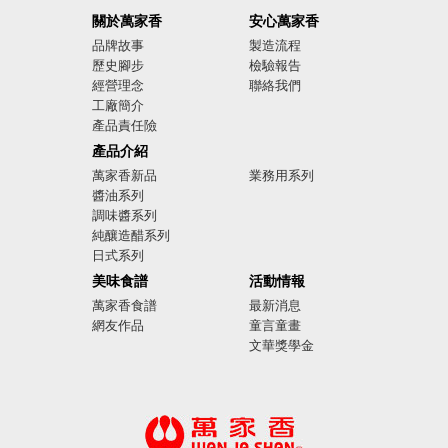
關於萬家香
安心萬家香
品牌故事
製造流程
歷史腳步
檢驗報告
經營理念
聯絡我們
工廠簡介
產品責任險
廣告影音
產品介紹
萬家香新品
業務用系列
醬油系列
調味醬系列
純釀造醋系列
日式系列
美味食譜
活動情報
萬家香食譜
最新消息
網友作品
童言童畫
文華獎學金