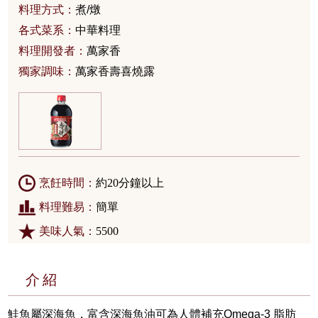
料理方式：
煮/燉
各式菜系：
中華料理
料理開發者：
萬家香
獨家調味：
萬家香壽喜燒露
烹飪時間：
約20分鐘以上
料理難易：
簡單
美味人氣：
5500
介紹
鮭魚屬深海魚，富含深海魚油可為人體補充Omega-3 脂肪