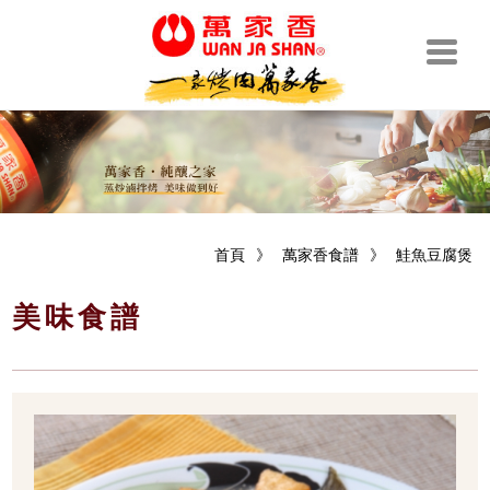
首頁
》
萬家香食譜
》
鮭魚豆腐煲
美味食譜