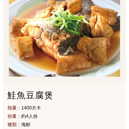
鮭魚豆腐煲
熱量：
1400大卡
份量：
約4人份
種類：
海鮮