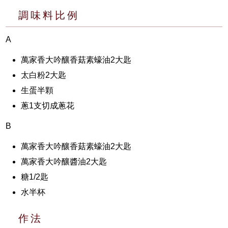
調味料比例
A
萬家香大吟釀香菇素蠔油2大匙
太白粉2大匙
生蛋半顆
蔥1支切成蔥花
B
萬家香大吟釀香菇素蠔油2大匙
萬家香大吟釀醬油2大匙
糖1/2匙
水半杯
作法