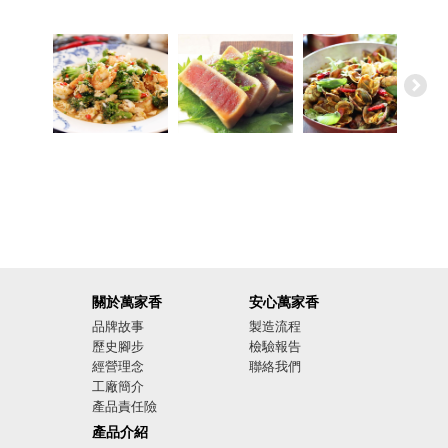
關於萬家香
安心萬家香
品牌故事
製造流程
歷史腳步
檢驗報告
經營理念
聯絡我們
工廠簡介
產品責任險
廣告影音
產品介紹