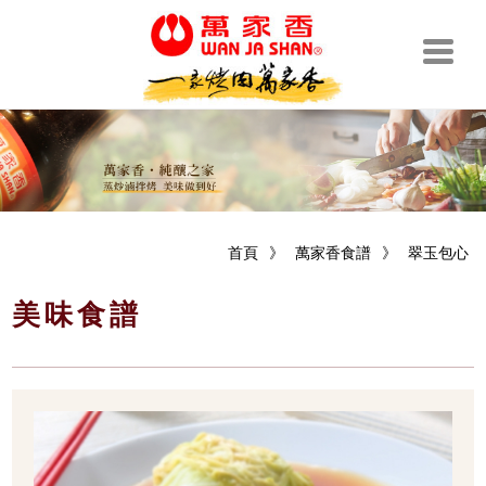
首頁
》
萬家香食譜
》
翠玉包心
美味食譜