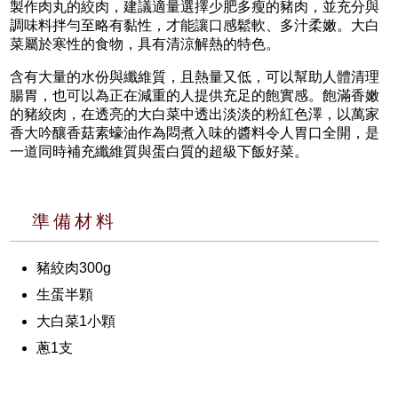
製作肉丸的絞肉，建議適量選擇少肥多瘦的豬肉，並充分與
調味料拌勻至略有黏性，才能讓口感鬆軟、多汁柔嫩。大白
菜屬於寒性的食物，具有清涼解熱的特色。
含有大量的水份與纖維質，且熱量又低，可以幫助人體清理
腸胃，也可以為正在減重的人提供充足的飽實感。飽滿香嫩
的豬絞肉，在透亮的大白菜中透出淡淡的粉紅色澤，以萬家
香大吟釀香菇素蠔油作為悶煮入味的醬料令人胃口全開，是
一道同時補充纖維質與蛋白質的超級下飯好菜。
準備材料
豬絞肉300g
生蛋半顆
大白菜1小顆
蔥1支