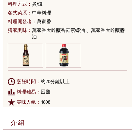
料理方式：
煮/燉
各式菜系：
中華料理
料理開發者：
萬家香
獨家調味：
萬家香大吟釀香菇素蠔油 、萬家香大吟釀醬
油
烹飪時間：
約20分鐘以上
料理難易：
困難
美味人氣：
4808
介紹