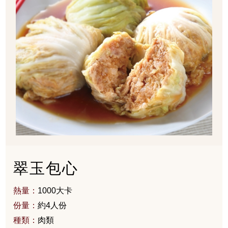
翠玉包心
熱量：
1000大卡
份量：
約4人份
種類：
肉類