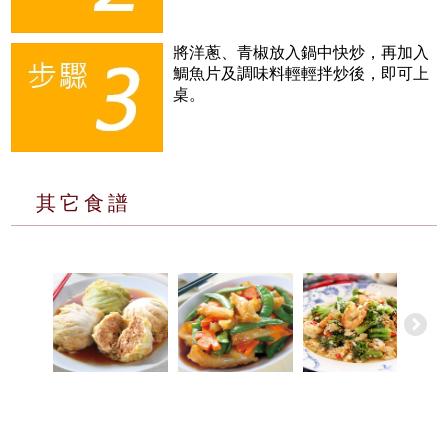
將洋蔥、青椒放入鍋中快炒，再加入
鯛魚片及調味料輕輕拌炒後，即可上
桌。
其它食譜