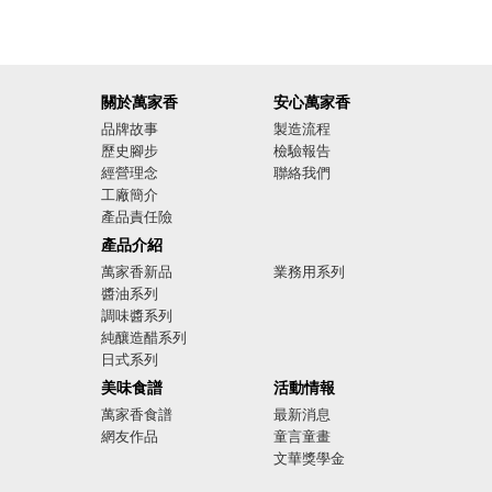
關於萬家香
安心萬家香
品牌故事
製造流程
歷史腳步
檢驗報告
經營理念
聯絡我們
工廠簡介
產品責任險
廣告影音
產品介紹
萬家香新品
業務用系列
醬油系列
調味醬系列
純釀造醋系列
日式系列
美味食譜
活動情報
萬家香食譜
最新消息
網友作品
童言童畫
文華獎學金