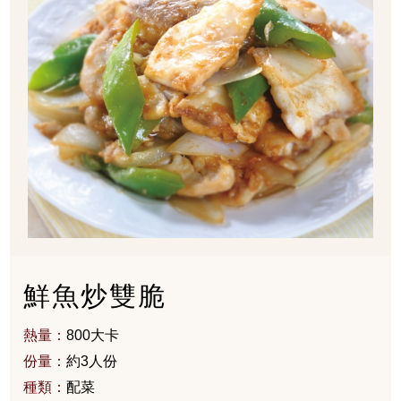
鮮魚炒雙脆
熱量：
800大卡
份量：
約3人份
種類：
配菜