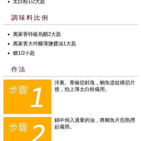
太白粉1/2大匙
調味料比例
萬家香特級烏醋2大匙
萬家香大吟釀薄鹽醬油1大匙
糖1/2小匙
作法
洋蔥、青椒切斜塊，鯛魚逆紋橫切片
後，拍上薄太白粉備用。
鍋中倒入適量的油，將鯛魚片煎熟撈
起備用。