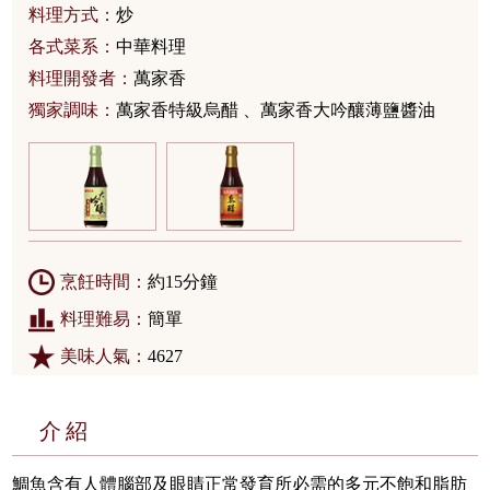
料理方式：
炒
各式菜系：
中華料理
料理開發者：
萬家香
獨家調味：
萬家香特級烏醋 、萬家香大吟釀薄鹽醬油
烹飪時間：
約15分鐘
料理難易：
簡單
美味人氣：
4627
介紹
鯛魚含有人體腦部及眼睛正常發育所必需的多元不飽和脂肪