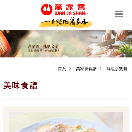
首頁
》
萬家香食譜
》
鮮魚炒雙脆
美味食譜