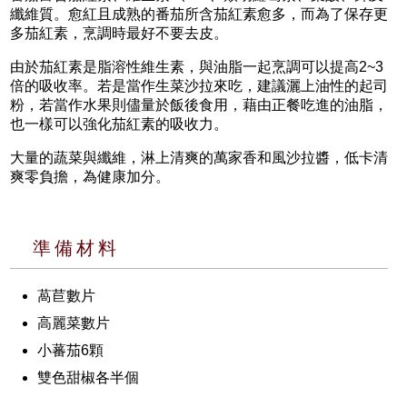
纖維質。愈紅且成熟的番茄所含茄紅素愈多，而為了保存更
多茄紅素，烹調時最好不要去皮。
由於茄紅素是脂溶性維生素，與油脂一起烹調可以提高2~3
倍的吸收率。若是當作生菜沙拉來吃，建議灑上油性的起司
粉，若當作水果則儘量於飯後食用，藉由正餐吃進的油脂，
也一樣可以強化茄紅素的吸收力。
大量的蔬菜與纖維，淋上清爽的萬家香和風沙拉醬，低卡清
爽零負擔，為健康加分。
準備材料
萵苣數片
高麗菜數片
小蕃茄6顆
雙色甜椒各半個