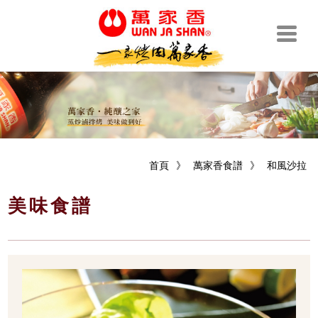
首頁
》
萬家香食譜
》
和風沙拉
美味食譜