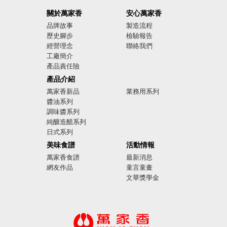
關於萬家香
安心萬家香
品牌故事
製造流程
歷史腳步
檢驗報告
經營理念
聯絡我們
工廠簡介
產品責任險
廣告影音
產品介紹
萬家香新品
業務用系列
醬油系列
調味醬系列
純釀造醋系列
日式系列
美味食譜
活動情報
萬家香食譜
最新消息
網友作品
童言童畫
文華獎學金