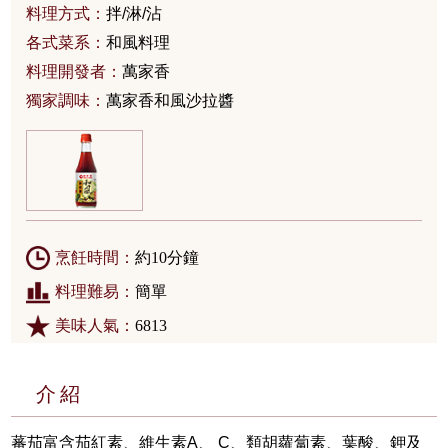
料理方式：
拌/淋/沾
各式菜系：
和風料理
料理開發者：
萬家香
獨家調味：
萬家香和風沙拉醬
烹飪時間：
約10分鐘
料理難易：
簡單
美味人氣：
6813
介紹
蕃茄富含茄紅素、維生素A、 C、類胡蘿蔔素、葉酸、鉀及