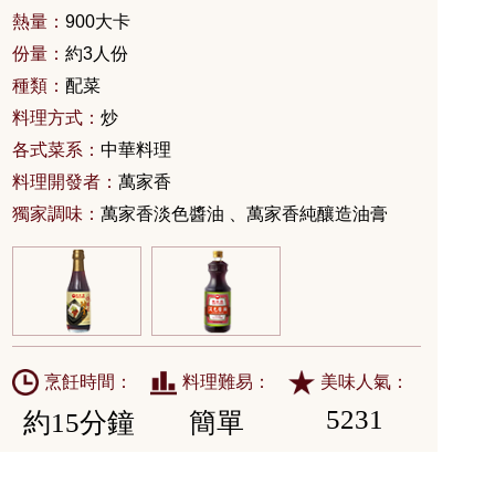
熱量：
900大卡
份量：
約3人份
種類：
配菜
料理方式：
炒
各式菜系：
中華料理
料理開發者：
萬家香
獨家調味：
萬家香淡色醬油 、萬家香純釀造油膏
烹飪時間：
料理難易：
美味人氣：
5231
約15分鐘
簡單