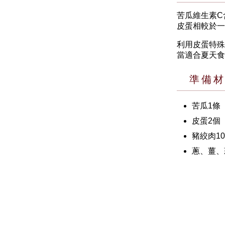
苦瓜維生素C
皮蛋相較於一
利用皮蛋特殊
當適合夏天食
準備
苦瓜1條
皮蛋2個
豬絞肉10
蔥、薑、