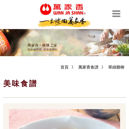
首頁
》
萬家香食譜
》
翠綠雞柳
美味食譜