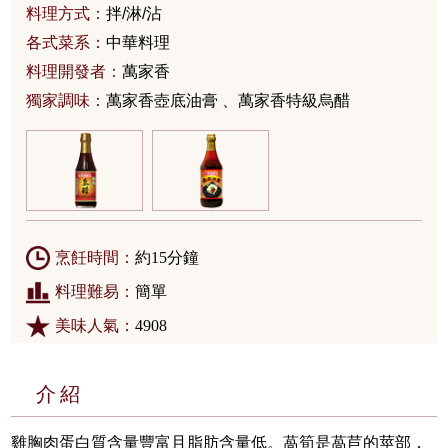
料理方式：
拌/淋/沾
各式菜系：
中華料理
料理開發者：
萬家香
獨家調味：
萬家香壺底油膏 、萬家香特級烏醋
烹飪時間：
約15分鐘
料理難易：
簡單
美味人氣：
4908
介紹
雞胸肉蛋白質含量豐富且脂肪含量低。萵筍是萵苣的莖部，