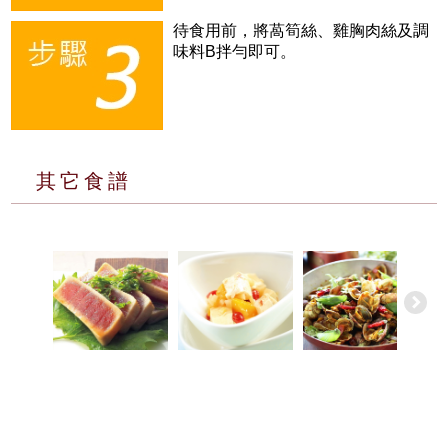
待食用前，將萵筍絲、雞胸肉絲及調
味料B拌勻即可。
其它食譜