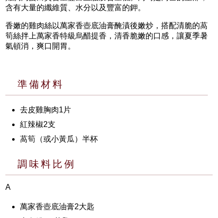
含有大量的纖維質、水分以及豐富的鉀。
香嫩的雞肉絲以萬家香壺底油膏醃漬後嫩炒，搭配清脆的萵
筍絲拌上萬家香特級烏醋提香，清香脆嫩的口感，讓夏季暑
氣頓消，爽口開胃。
準備材料
去皮雞胸肉1片
紅辣椒2支
萵筍（或小黃瓜）半杯
調味料比例
A
萬家香壺底油膏2大匙