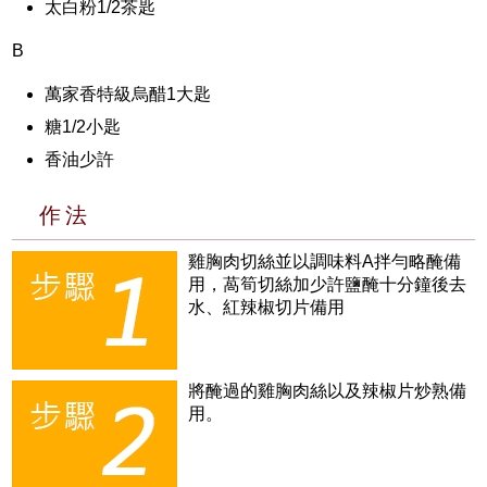
太白粉1/2茶匙
B
萬家香特級烏醋1大匙
糖1/2小匙
香油少許
作法
雞胸肉切絲並以調味料A拌勻略醃備
用，萵筍切絲加少許鹽醃十分鐘後去
水、紅辣椒切片備用
將醃過的雞胸肉絲以及辣椒片炒熟備
用。