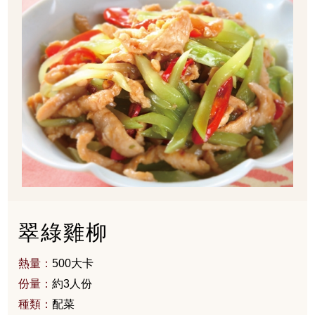
翠綠雞柳
熱量：
500大卡
份量：
約3人份
種類：
配菜