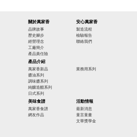
關於萬家香
安心萬家香
品牌故事
製造流程
歷史腳步
檢驗報告
經營理念
聯絡我們
工廠簡介
產品責任險
廣告影音
產品介紹
萬家香新品
業務用系列
醬油系列
調味醬系列
純釀造醋系列
日式系列
美味食譜
活動情報
萬家香食譜
最新消息
網友作品
童言童畫
文華獎學金